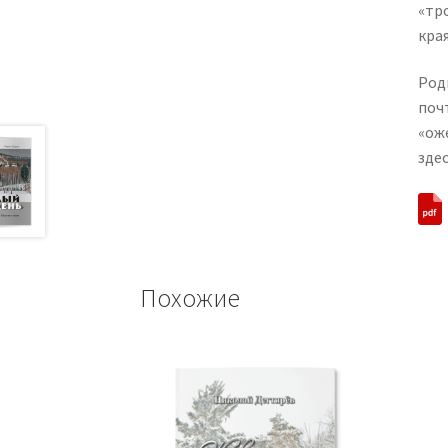
«тр
края
Род
почт
«ож
зде
Похожие