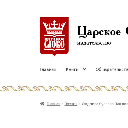
Перейти
Перейти
к
к
Царское 
навигации
содержимому
издательство
Главная
Книги
Об издательст
Главная
Поэзия
Людмила Суслова. Так пол