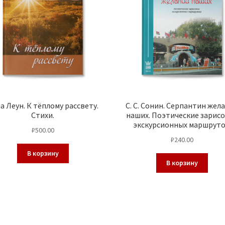
а Леун. К тёплому рассвету.
С. С. Сонин. Серпантин жел
Стихи.
наших. Поэтические зарис
экскурсионных маршруто
₽
500.00
₽
240.00
В корзину
В корзину