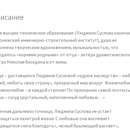
исание
я высшее техническое образование (Людмила Суслова окончи
онежский инженерно-строительный институт), душа её
олнена творческим вдохновением, музыкальностью, что
едалось «корнями родными»: от отца – актёра драматического
тра Николая Беседина и от мамы.
щё – доставшееся Людмиле Сусловой «чудное наследство – лю
ей, любить свою страну», прекрасный мир вокруг. Жизнелюби
овеколюбие – в каждой строчке! По признанию самой поэтессы
ша – сосуд хрустальный, наполненный любовью…»
енная дальневосточница, Людмила Суслова не устает
хищаться палитрой жизни. С любовью она воспевает
крящегося снега благодать», «ясный брызжущий рассвет»,