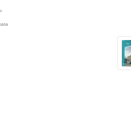
ы.
хала