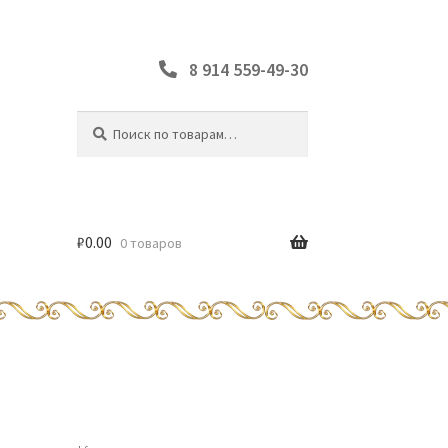
8 914 559-49-30
Искать:
Поиск
₽
0.00
0 товаров