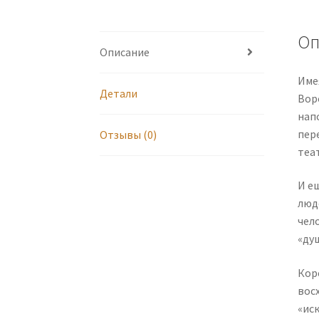
Оп
Описание
Име
Детали
Вор
нап
пер
Отзывы (0)
теа
И е
люд
чел
«ду
Кор
вос
«ис