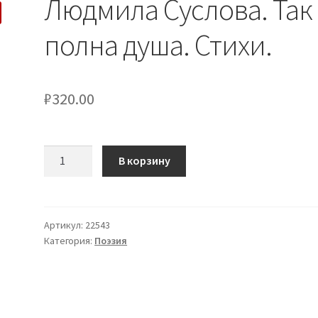
Людмила Суслова. Так
полна душа. Стихи.
₽
320.00
Количество
В корзину
товара
Людмила
Суслова.
Так
Артикул:
22543
Категория:
Поэзия
полна
душа.
Стихи.